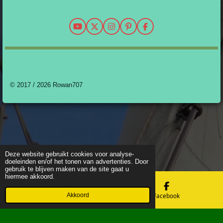
l
e
a
n
l
e
l
r
n
e
n
e
e
n
n
Y
X
I
P
F
o
n
i
a
u
s
n
c
T
t
t
e
u
a
e
b
b
g
r
o
e
r
e
o
a
s
k
© 2017 / 2026 Rowan707
m
t
Deze website gebruikt cookies voor analyse-
doeleinden en/of het tonen van advertenties. Door
gebruik te blijven maken van de site gaat u
hiermee akkoord.
Akkoord
E-mailadres
Facebook