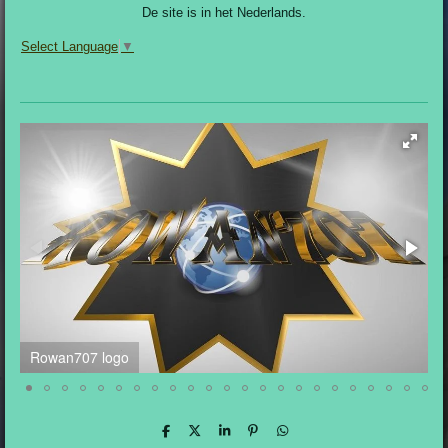
De site is in het Nederlands.
Select Language
▼
Rowan707 logo
D
D
D
S
P
D
e
e
h
i
e