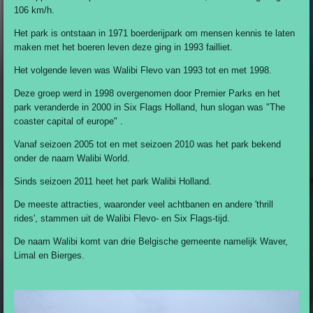
r
r
r
r
106 km/h.
t
e
e
e
e
e
Het park is ontstaan in 1971 boerderijpark om mensen kennis te laten
r
n
n
n
n
maken met het boeren leven deze ging in 1993
failliet.
r
e
Het volgende leven was Walibi Flevo van 1993 tot en met 1998.
n
Deze groep werd in 1998 overgenomen door Premier Parks en het
park veranderde in 2000 in Six Flags Holland, hun slogan was "The
coaster capital of europe" .
Vanaf seizoen 2005 tot en met seizoen 2010 was het park bekend
onder de naam Walibi World.
Sinds seizoen 2011 heet het park Walibi Holland.
De meeste attracties, waaronder veel achtbanen en andere 'thrill
rides', stammen uit de Walibi Flevo- en Six Flags-tijd.
De naam Walibi komt van drie Belgische gemeente namelijk Waver,
Limal en Bierges.