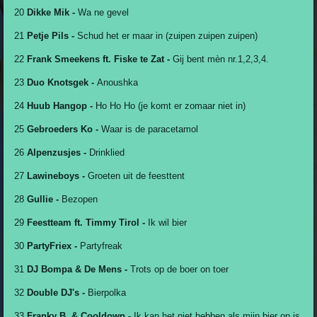
20
Dikke Mik -
Wa ne gevel
21
Petje Pils -
Schud het er maar in (zuipen zuipen zuipen)
22
Frank Smeekens ft. Fiske te Zat -
Gij bent mèn nr.1,2,3,4.
23
Duo Knotsgek -
Anoushka
24
Huub Hangop -
Ho Ho Ho (je komt er zomaar niet in)
25
Gebroeders Ko -
Waar is de paracetamol
26
Alpenzusjes -
Drinklied
27
Lawineboys -
Groeten uit de feesttent
28
Gullie -
Bezopen
29
Feestteam ft. Timmy Tirol -
Ik wil bier
30
PartyFriex -
Partyfreak
31
DJ Bompa & De Mens -
Trots op de boer on toer
32
Double DJ's -
Bierpolka
33
Franky B. & Cooldown -
Ik kan het niet hebben als mijn bier op is