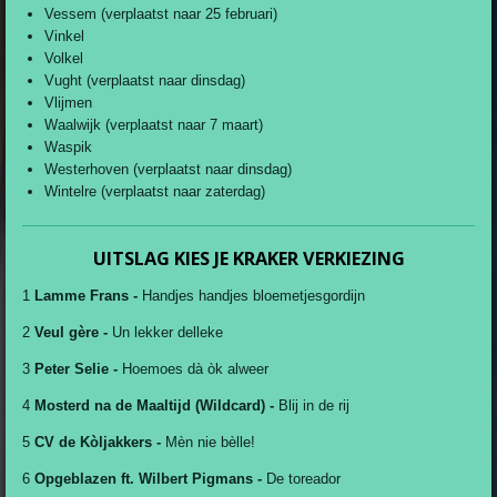
Vessem (verplaatst naar 25 februari)
Vinkel
Volkel
Vught (verplaatst naar dinsdag)
Vlijmen
Waalwijk (verplaatst naar 7 maart)
Waspik
Westerhoven (verplaatst naar dinsdag)
Wintelre (verplaatst naar zaterdag)
UITSLAG KIES JE KRAKER VERKIEZING
1
Lamme Frans -
Handjes handjes bloemetjesgordijn
2
Veul gère -
Un lekker delleke
3
Peter Selie -
Hoemoes dà òk alweer
4
Mosterd na de Maaltijd (Wildcard) -
Blij in de rij
5
CV de Kòljakkers -
Mèn nie bèlle!
6
Opgeblazen ft. Wilbert Pigmans -
De toreador