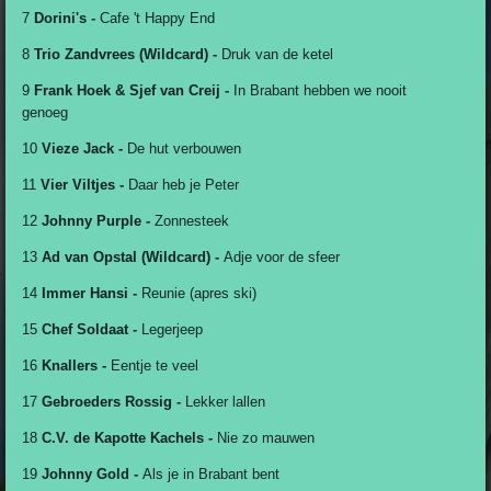
7
Dorini's -
Cafe 't Happy End
8
Trio Zandvrees (Wildcard) -
Druk van de ketel
9
Frank Hoek & Sjef van Creij -
In Brabant hebben we nooit
genoeg
10
Vieze Jack -
De hut verbouwen
11
Vier Viltjes -
Daar heb je Peter
12
Johnny Purple -
Zonnesteek
13
Ad van Opstal (Wildcard) -
Adje voor de sfeer
14
Immer Hansi -
Reunie (apres ski)
15
Chef Soldaat -
Legerjeep
16
Knallers -
Eentje te veel
17
Gebroeders Rossig -
Lekker lallen
18
C.V. de Kapotte Kachels -
Nie zo mauwen
19
Johnny Gold -
Als je in Brabant bent