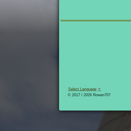
l
e
a
e
l
r
n
e
Select Language
▼
© 2017 / 2026 Rowan707